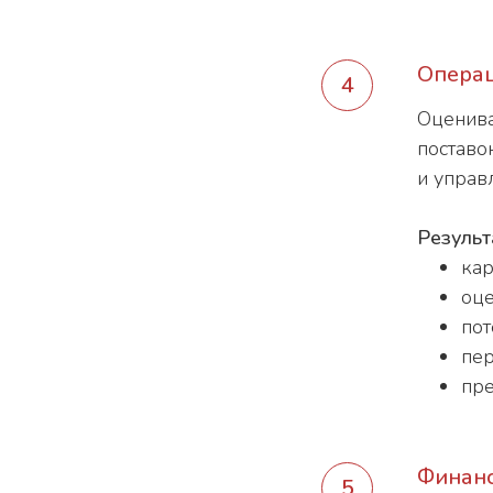
Операц
Оценива
поставо
и управ
Результ
кар
оце
пот
пер
пре
Финанс