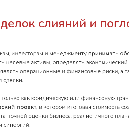
делок слияний и пог
кам, инвесторам и менеджменту п
ринимать
об
ать целевые активы, определять экономический
ыявлять операционные и финансовые риски, а т
 сделки.
только как юридическую или финансовую транз
ский проект,
в котором итоговая стоимость соз
а, точной оценки бизнеса, реалистичного пла
 синергий.