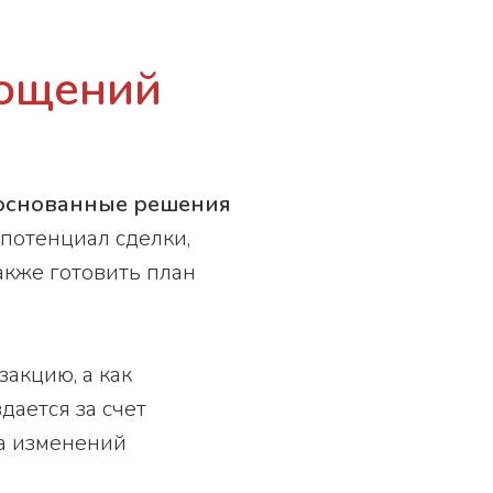
лощений
основанные решения
 потенциал сделки,
акже готовить план
акцию, а как
дается за счет
на изменений