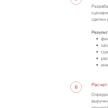
Разраба
сценари
сделки 
Результ
фин
val
сце
рас
ана
Расчет
Определ
выручки
мощност