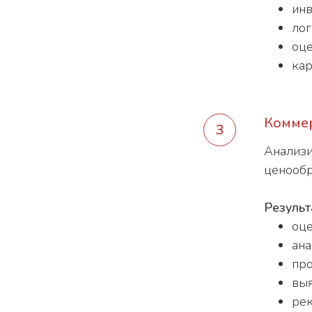
инв
лог
оце
кар
Коммер
Анализи
ценообр
Результ
оце
ана
про
выя
рек