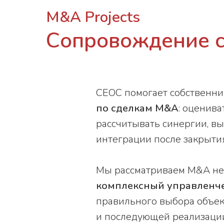
M&A Projects
Сопровождение с
СЕОС помогает собственни
по сделкам M&A
: оценив
рассчитывать синергии, в
интеграции после закрытия
Мы рассматриваем M&A не 
комплексный управленче
правильного выбора объект
и последующей реализации