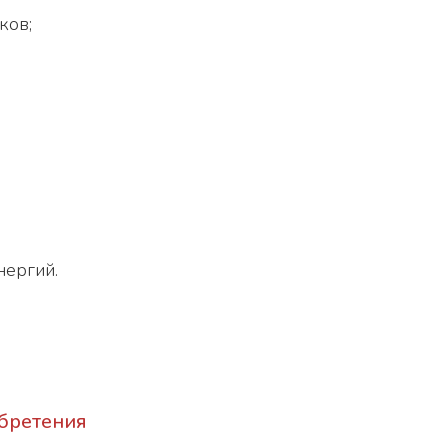
ков;
нергий.
бретения