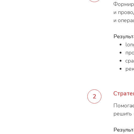
Формиру
и прово
и опера
Результ
lon
про
сра
рек
Страте
Помогае
решить 
Результ